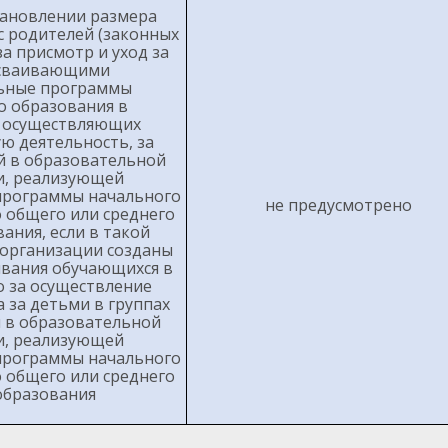
тановлении размера
с родителей (законных
а присмотр и уход за
осваивающими
ьные программы
 образования в
, осуществляющих
ю деятельность, за
й в образовательной
и, реализующей
программы начального
не предусмотрено
 общего или среднего
ания, если в такой
организации созданы
ивания обучающихся в
о за осуществление
 за детьми в группах
 в образовательной
и, реализующей
программы начального
 общего или среднего
образования