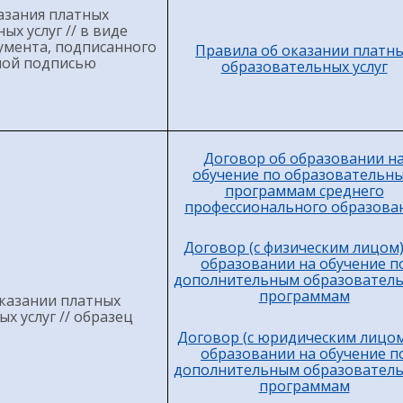
азания платных
ых услуг // в виде
умента, подписанного
Правила об оказании платн
ной подписью
образовательных услуг
Договор об образовании н
обучение по образовательн
программам среднего
профессионального образова
Договор (с физическим лицом)
образовании на обучение п
дополнительным образовател
программам
казании платных
х услуг // образец
Договор (с юридическим лицом
образовании на обучение п
дополнительным образовател
программам