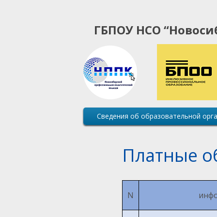
ГБПОУ НСО “Новоси
Основная
Сведения об образовательной орг
навигация
сайта
Платные о
N
инф