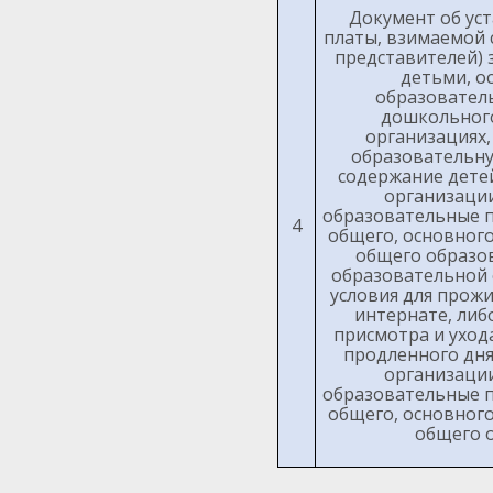
Документ об ус
платы, взимаемой 
представителей) з
детьми, 
образовател
дошкольного
организациях
образовательну
содержание дете
организаци
образовательные 
4
общего, основного
общего образов
образовательной 
условия для прож
интернате, либ
присмотра и ухода
продленного дня
организаци
образовательные 
общего, основного
общего 