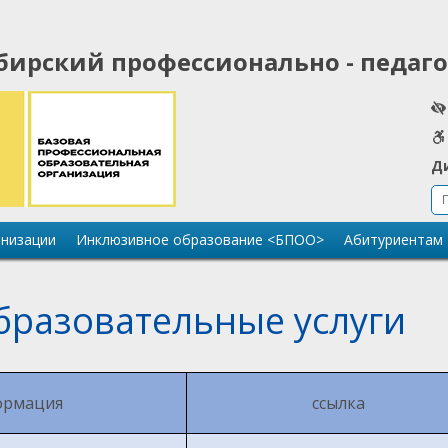
бирский профессионально - педаг
Д
анизации
Инклюзивное образование <БПОО>
Абитуриентам
бразовательные услуги
ормация
ссылка