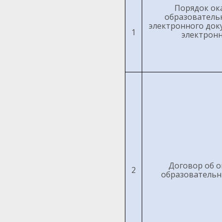
Порядок ок
образовательн
электронного док
1
электрон
Договор об о
2
образовательны