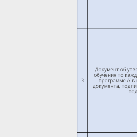
Документ об утв
обучения по каж
3
программе // в
документа, подпи
по