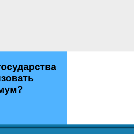
государства
изовать
имум?