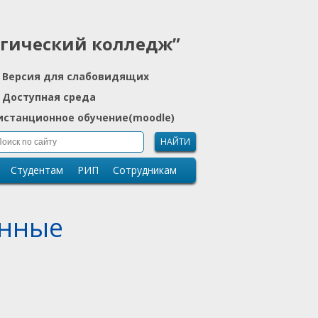
огический колледж”
Версия для слабовидящих
Доступная среда
истанционное обучение(moodle)
НАЙТИ
Студентам
РИП
Сотрудникам
онные