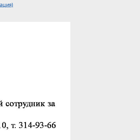
ация)