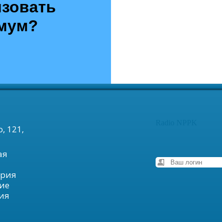
изовать
имум?
Radio NPPK
, 121,
ая
терия
ние
ия