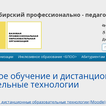
бирский профессионально - педаг
Д
анизации
Инклюзивное образование <БПОО>
Абитуриентам
ое обучение и дистанци
ельные технологии
и дистанционные образовательные технологии (Moodle)