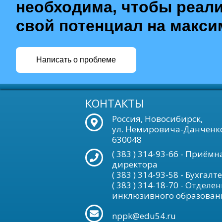
необходима, чтобы реал
свой потенциал на макс
Написать о проблеме
КОНТАКТЫ
Россия, Новосибирск,
ул. Немировича-Данченко
630048
( 383 ) 314-93-66 - Приёмн
директора
( 383 ) 314-93-58 - Бухгал
( 383 ) 314-18-70 - Отделе
инклюзивного образован
nppk@edu54.ru