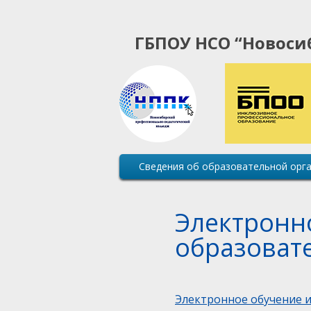
ГБПОУ НСО “Новоси
Основная
Сведения об образовательной орг
навигация
сайта
Электронн
образоват
Электронное обучение 