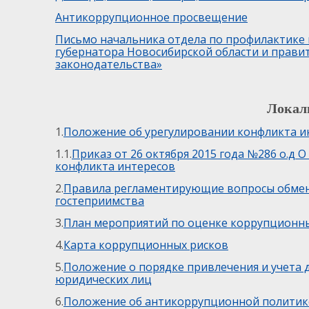
Антикоррупционное просвещение
Письмо начальника отдела по профилактике
губернатора Новосибирской области и прави
законодательства»
Локал
1.
Положение об урегулировании конфликта и
1.1.
Приказ от 26 октября 2015 года №286 о.д
конфликта интересов
2.
Правила регламентирующие вопросы обмен
гостеприимства
3.
План мероприятий по оценке коррупционн
4.
Карта коррупционных рисков
5.
Положение о порядке привлечения и учета 
юридических лиц
6.
Положение об антикоррупционной политик