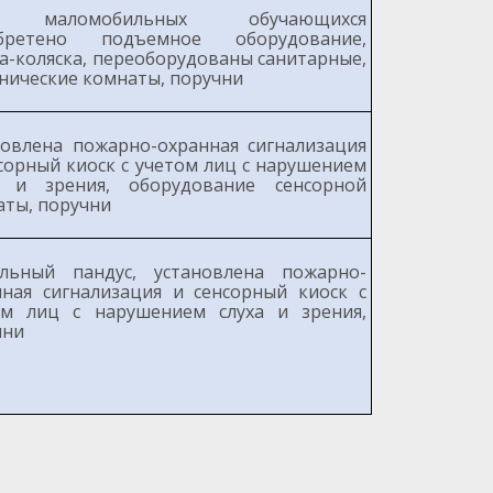
 маломобильных обучающихся
бретено подъемное оборудование,
а-коляска, переоборудованы санитарные,
нические комнаты, поручни
новлена пожарно-охранная сигнализация
сорный киоск с учетом лиц с нарушением
а и зрения, оборудование сенсорной
аты, поручни
льный пандус, установлена пожарно-
нная сигнализация и сенсорный киоск с
ом лиц с нарушением слуха и зрения,
чни