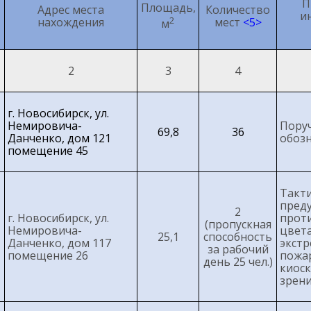
П
Площадь,
Адрес места
Количество
и
2
нахождения
мест
<5>
м
2
3
4
г. Новосибирск, ул.
Немировича-
Пору
69,8
36
Данченко, дом 121
обоз
помещение 45
Такт
пре
2
г. Новосибирск, ул.
про
(пропускная
Немировича-
цвет
25,1
способность
Данченко, дом 117
экст
за рабочий
помещение 26
пожа
день 25 чел.)
киос
зрени