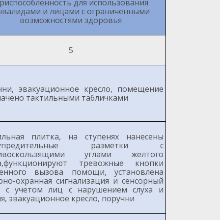
риспособленность для использования
нвалидами и лицами с ограниченными
возможностями здоровья
5
чни, эвакуационное кресло, помещение
начено тактильными табличками
ильная плитка, на ступенях нанесены
дупредительные разметки с
тивоскользящими углами желтого
а,функционируют тревожные кнопки
ренного вызова помощи, установлена
рно-охранная сигнализация и сенсорный
к с учетом лиц с нарушением слуха и
я, эвакуационное кресло, поручни