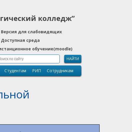
огический колледж”
Версия для слабовидящих
Доступная среда
истанционное обучение(moodle)
НАЙТИ
Студентам
РИП
Сотрудникам
льной