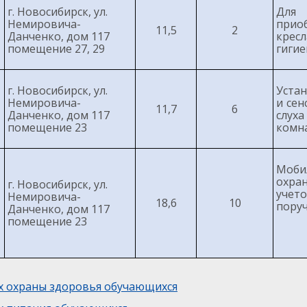
г. Новосибирск, ул.
Для
Немировича-
прио
11,5
2
Данченко, дом 117
кресл
помещение 27, 29
гигие
г. Новосибирск, ул.
Уста
Немировича-
и сен
11,7
6
Данченко, дом 117
слух
помещение 23
комн
Моби
охра
г. Новосибирск, ул.
учет
Немировича-
18,6
10
пору
Данченко, дом 117
помещение 23
х охраны здоровья обучающихся