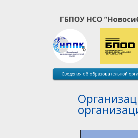
ГБПОУ НСО “Новоси
Основная
Сведения об образовательной орг
навигация
сайта
Организац
организац