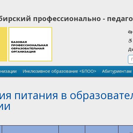
бирский профессионально - педаг
Д
анизации
Инклюзивное образование <БПОО>
Абитуриентам
ия питания в образовате
ии