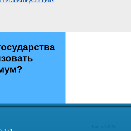
х питания обучающихся
государства
изовать
имум?
Radio NPPK
, 121,