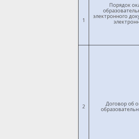
Порядок ок
образовательн
электронного док
1
электрон
Договор об о
2
образовательны