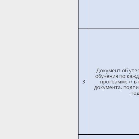
Документ об утв
обучения по каж
3
программе // в
документа, подпи
по