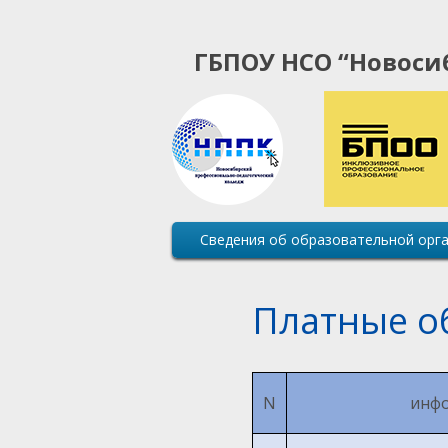
ГБПОУ НСО “Новоси
Основная
Сведения об образовательной орг
навигация
сайта
Платные о
N
инф