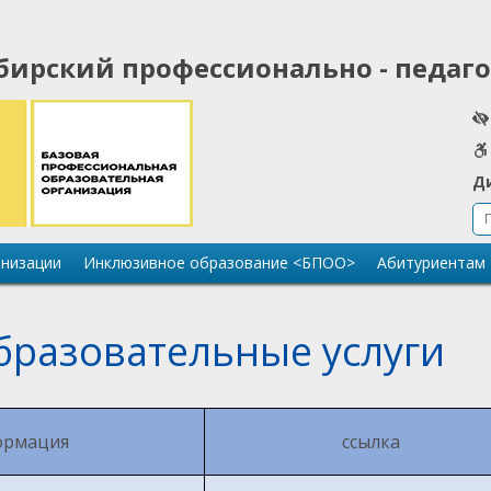
бирский профессионально - педаг
Д
анизации
Инклюзивное образование <БПОО>
Абитуриентам
бразовательные услуги
ормация
ссылка