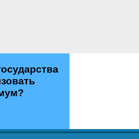
государства
изовать
имум?