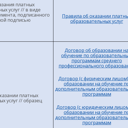
азания платных
ых услуг // в виде
умента, подписанного
Правила об оказании платн
ной подписью
образовательных услуг
Договор об образовании н
обучение по образовательн
программам среднего
профессионального образова
Договор (с физическим лицом)
образовании на обучение п
дополнительным образовател
программам
казании платных
х услуг // образец
Договор (с юридическим лицом
образовании на обучение п
дополнительным образовател
программам