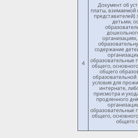
Документ об ус
платы, взимаемой 
представителей) з
детьми, 
образовател
дошкольного
организациях
образовательну
содержание дете
организаци
образовательные 
4
общего, основного
общего образов
образовательной 
условия для прож
интернате, либ
присмотра и ухода
продленного дня
организаци
образовательные 
общего, основного
общего 