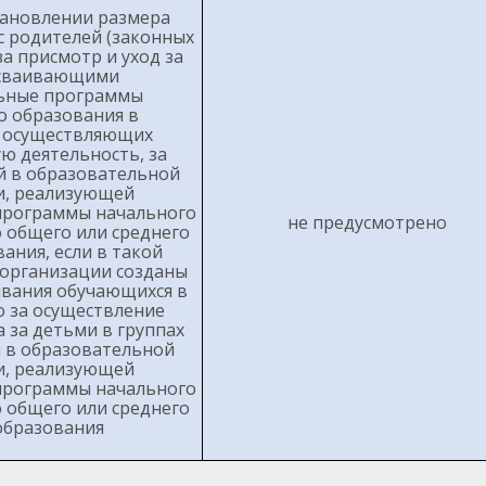
тановлении размера
с родителей (законных
а присмотр и уход за
осваивающими
ьные программы
 образования в
, осуществляющих
ю деятельность, за
й в образовательной
и, реализующей
программы начального
не предусмотрено
 общего или среднего
ания, если в такой
организации созданы
ивания обучающихся в
о за осуществление
 за детьми в группах
 в образовательной
и, реализующей
программы начального
 общего или среднего
образования