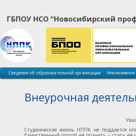
ГБПОУ НСО “Новосибирский проф
Основная
Сведения об образовательной организации
Инклюзивное
навигация
сайта
Внеурочная деятель
Ува
Студенческая жизнь НППК не поддаётся опи
Единственный способ её познать – стать её 