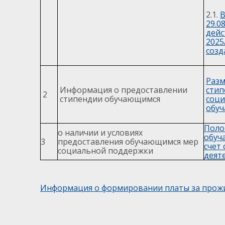
2.1.
В
29.0
дейс
2025
созд
Разм
Информация о предоставлении
стип
2
стипендии обучающимся
соци
обуч
Поло
о наличии и условиях
обуч
3
предоставления обучающимся мер
счет
социальной поддержки
деят
Информация о формировании платы за прож