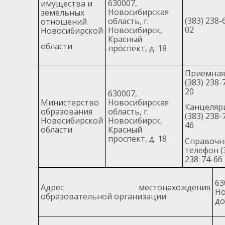
630007,
имущества и
Новосибирская
земельных
(383) 238-
область, г.
отношений
02
Новосибирск,
Новосибирской
Красный
области
проспект, д. 18
Приемная
(383) 238-
20
630007,
Министерство
Новосибирская
Канцеляр
образования
область, г.
(383) 238-
Новосибирской
Новосибирск,
46
области
Красный
проспект, д. 18
Справочн
телефон (
238-74-66
6
Адрес местонахождения
Но
образовательной организации
до