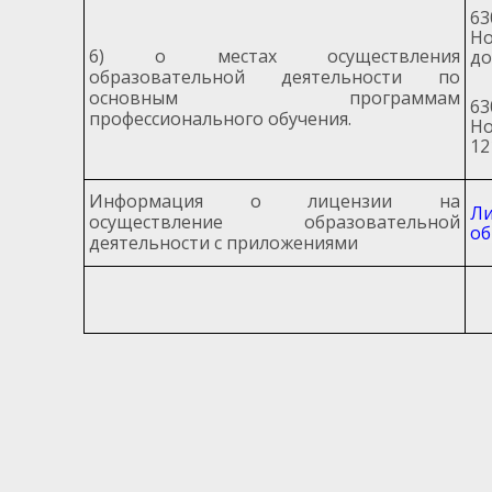
63
Но
6) о местах осуществления
до
образовательной деятельности по
основным программам
63
профессионального обучения.
Но
12
Информация о лицензии на
Ли
осуществление образовательной
об
деятельности с приложениями