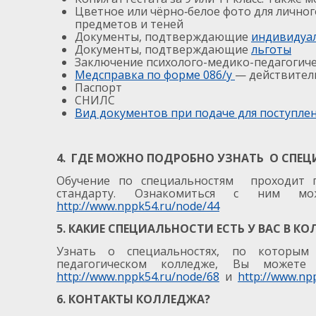
Цветное или чёрно‑белое фото для личного
предметов и теней
Документы, подтверждающие
индивидуал
Документы, подтверждающие
льготы
Заключение психолого-медико-педагогиче
Медсправка по форме 086/у
— действител
Паспорт
СНИЛС
Вид документов при подаче для поступле
4. ГДЕ МОЖНО ПОДРОБНО УЗНАТЬ О СПЕ
Обучение по специальностям проходит п
стандарту. Ознакомиться с ним м
http://www.nppk54.ru/node/44
5. КАКИЕ СПЕЦИАЛЬНОСТИ ЕСТЬ У ВАС В К
Узнать о специальностях, по которым
педагогическом колледже, Вы мож
http://www.nppk54.ru/node/68
и
http://www.np
6. КОНТАКТЫ КОЛЛЕДЖА?