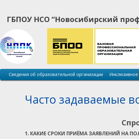
ГБПОУ НСО “Новосибирский проф
Основная
Сведения об образовательной организации
Инклюзивное
навигация
сайта
Часто задаваемые в
Спр
1. КАКИЕ СРОКИ ПРИЁМА ЗАЯВЛЕНИЙ НА П